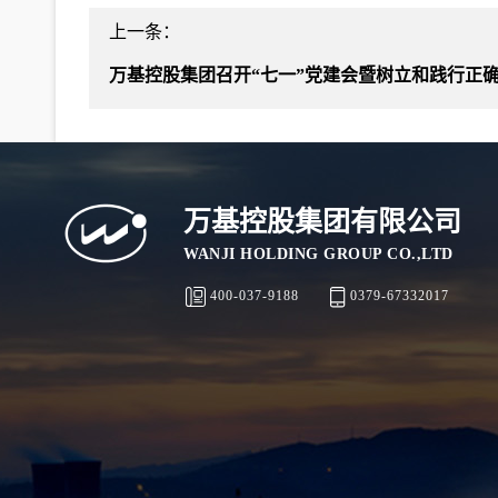
上一条：
万基控股集团召开“七一”党建会暨树立和践行正
万基控股集团有限公司
WANJI HOLDING GROUP CO.,LTD
400-037-9188
0379-67332017