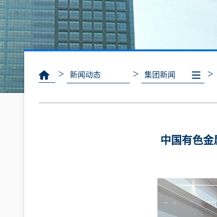
>
>
新闻动态
集团新闻
中国有色金