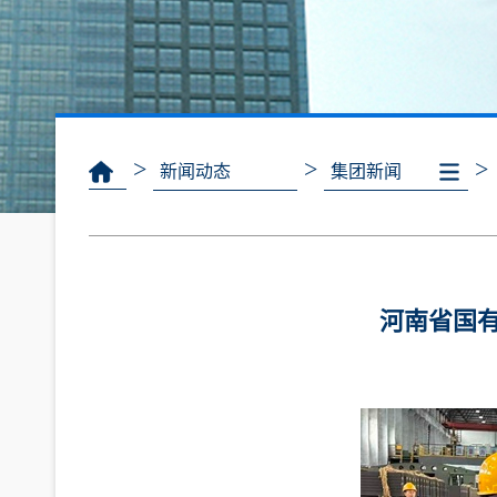
>
>
新闻动态
集团新闻
河南省国