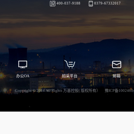
400-037-9188
0379-67332017
办公OA
招采平台
邮箱
Copyright © 2014 All Rights 万基控股( 版权所有）
豫ICP备1002460