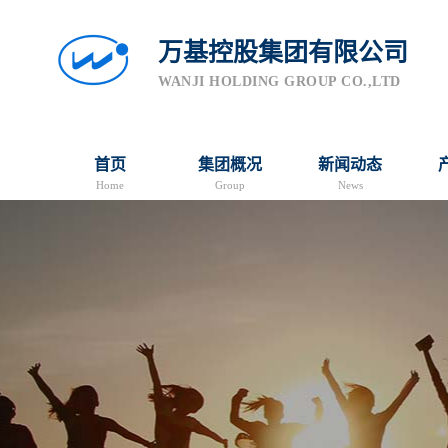
万基控股集团有限公司
WANJI HOLDING GROUP CO.,LTD
首页
集团概况
新闻动态
Home
Group
News