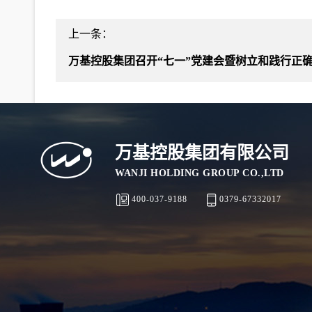
上一条：
万基控股集团召开“七一”党建会暨树立和践行正
万基控股集团有限公司
WANJI HOLDING GROUP CO.,LTD
400-037-9188
0379-67332017