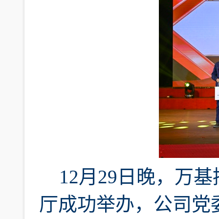
12月29日晚，万
厅成功举办，公司党委