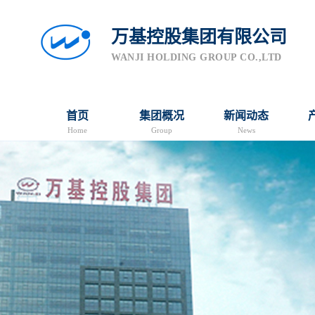
万基控股集团有限公司
WANJI HOLDING GROUP CO.,LTD
首页
集团概况
新闻动态
Home
Group
News