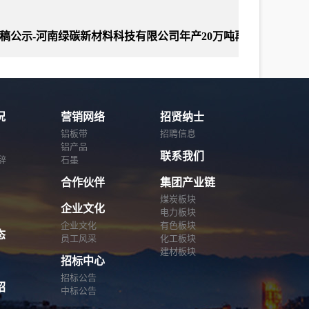
见稿公示-河南绿碳新材料科技有限公司年产20万吨再生铝项目
况
营销网络
招贤纳士
铝板带
招聘信息
铝产品
联系我们
辞
石墨
合作伙伴
集团产业链
煤炭板块
企业文化
电力板块
企业文化
有色板块
态
员工风采
化工板块
建材板块
招标中心
招标公告
绍
中标公告