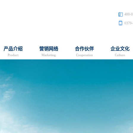
400-0
0379
产品介绍
营销网络
合作伙伴
企业文化
Product
Marketing
Cooperation
Culture