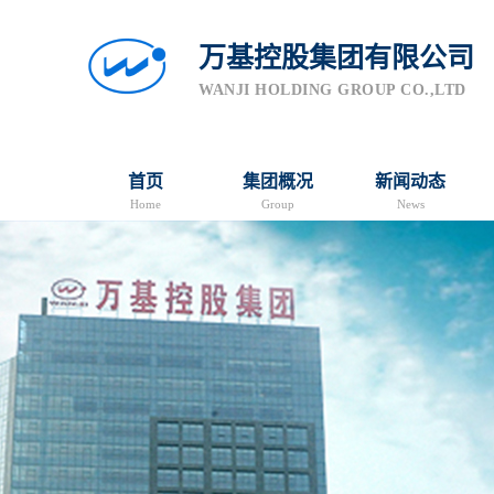
万基控股集团有限公司
WANJI HOLDING GROUP CO.,LTD
首页
集团概况
新闻动态
Home
Group
News