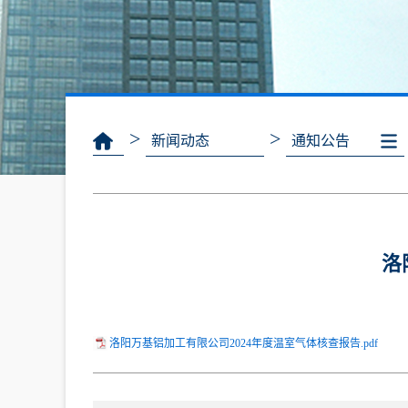
>
>
新闻动态
通知公告
洛
洛阳万基铝加工有限公司2024年度温室气体核查报告.pdf